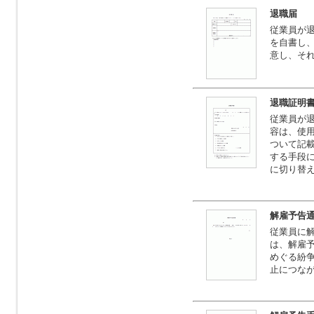
退職届
従業員が
を自書し
意し、そ
退職証明
従業員が
容は、使
ついて記
する手段
に切り替
解雇予告
従業員に
は、解雇
めぐる紛
止につな