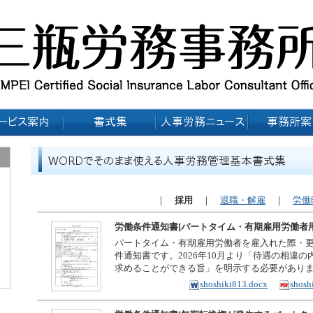
｜
採用
｜
退職・解雇
｜
労働
労働条件通知書[パートタイム・有期雇用労働者用]
パートタイム・有期雇用労働者を雇入れた際・
件通知書です。2026年10月より「待遇の相違
求めることができる旨」を明示する必要があり
shoshiki813.docx
shosh