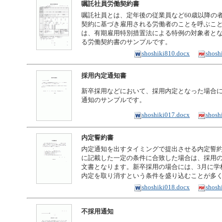
嘱託社員労働契約書
嘱託社員とは、定年後の従業員など60歳以降の
契約に基づき雇用される労働者のことを呼ぶこ
は、有期雇用特別措置法による特例の対象者と
る労働契約書のサンプルです。
shoshiki810.docx
shosh
採用内定通知書
新卒採用などにおいて、採用内定となった場合
通知のサンプルです。
shoshiki017.docx
shosh
内定誓約書
内定通知を出すタイミングで提出させる内定誓
に記載した一定の条件に合致した場合は、採用
文書となります。新卒採用の場合には、3月に学
内定を取り消すという条件を盛り込むことが多
shoshiki018.docx
shosh
不採用通知