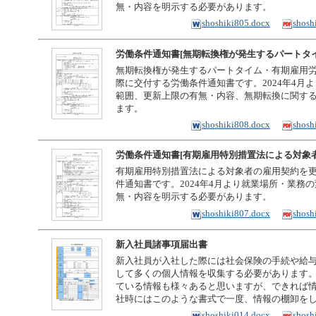
無・内容を明示する必要があります。
shoshiki805.docx
shosh
労働条件通知書[無期転換権が発生するパートタ
無期転換権が発生するパートタイム・有期雇用
際に交付する労働条件通知書です。2024年4月
範囲、更新上限の有無・内容、無期転換に関す
ます。
shoshiki808.docx
shosh
労働条件通知書[有期雇用特別措置法による対象者
有期雇用特別措置法による対象者の雇用契約を
件通知書です。2024年4月より就業場所・業務
無・内容を明示する必要があります。
shoshiki807.docx
shosh
新入社員諸事項届出書
新入社員が入社した際には社会保険の手続や給
して多くの個人情報を収集する必要があります
ている情報も様々あると思いますが、できれば
社時にはこのような書式で一度、情報の棚卸を
shoshiki014.docx
shosh