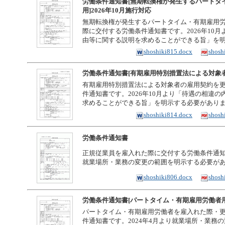
労働条件通知書[無期転換権が発生するパートタ
用]2026年10月施行対応
無期転換権が発生するパートタイム・有期雇用
際に交付する労働条件通知書です。2026年10
由等に関する説明を求めることができる旨」を
shoshiki815.docx
shosh
労働条件通知書[有期雇用特別措置法による対象者用
有期雇用特別措置法による対象者の雇用契約を
件通知書です。2026年10月より「待遇の相違
求めることができる旨」を明示する必要があり
shoshiki814.docx
shosh
労働条件通知書
正規従業員を雇入れた際に交付する労働条件通知書
就業場所・業務の変更の範囲を明示する必要が
shoshiki806.docx
shosh
労働条件通知書[パートタイム・有期雇用労働者用
パートタイム・有期雇用労働者を雇入れた際・
件通知書です。2024年4月より就業場所・業務