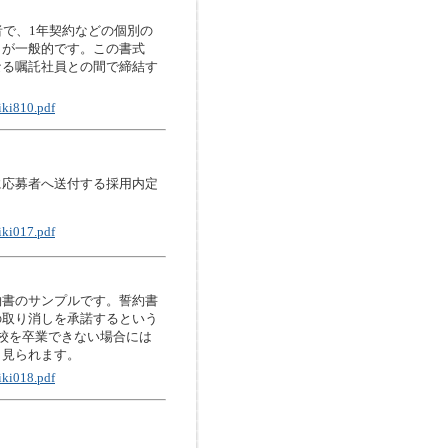
者で、1年契約などの個別の
とが一般的です。この書式
なる嘱託社員との間で締結す
iki810.pdf
に応募者へ送付する採用内定
iki017.pdf
約書のサンプルです。誓約書
の取り消しを承諾するという
校を卒業できない場合には
く見られます。
iki018.pdf