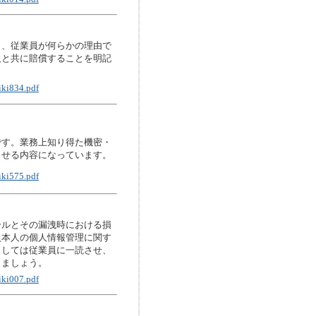
し、従業員が何らかの理由で
人と共に賠償することを明記
iki834.pdf
です。業務上知り得た機密・
させる内容になっています。
iki575.pdf
ールとその漏洩時における損
員本人の個人情報管理に関す
としては従業員に一読させ、
りましょう。
iki007.pdf