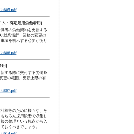
iki805.pdf
イム・有期雇用労働者用]
労働者の労働契約を更新する
より就業場所・業務の変更の
る事項を明示する必要があり
iki808.pdf
用]
更新する際に交付する労働条
の変更の範囲、更新上限の有
iki807.pdf
与計算等のために様々な、そ
。もちろん採用段階で収集し
情報の整理という観点から入
しておくべきでしょう。
iki014.pdf