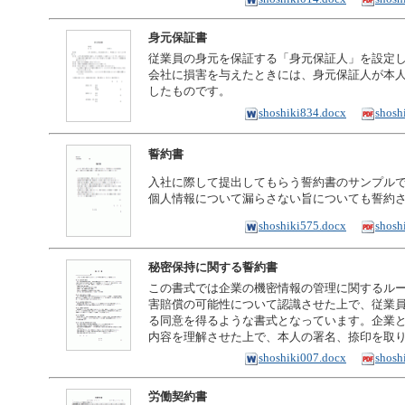
身元保証書
従業員の身元を保証する「身元保証人」を設定
会社に損害を与えたときには、身元保証人が本
したものです。
shoshiki834.docx
shosh
誓約書
入社に際して提出してもらう誓約書のサンプル
個人情報について漏らさない旨についても誓約
shoshiki575.docx
shosh
秘密保持に関する誓約書
この書式では企業の機密情報の管理に関するル
害賠償の可能性について認識させた上で、従業
る同意を得るような書式となっています。企業
内容を理解させた上で、本人の署名、捺印を取
shoshiki007.docx
shosh
労働契約書