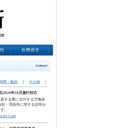
時間・勤怠
｜
その他
｜
2026年10月施行対応
更新する際に交付する労働条
の内容・理由等に関する説明を
ます。
iki813.pdf