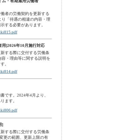
イム・有期雇用労働者
労働者の労働契約を更新する
月より「待遇の相違の内容・理
明示する必要があります。
iki815.pdf
]2026年10月施行対応
更新する際に交付する労働条
の内容・理由等に関する説明を
ます。
iki814.pdf
です。2024年4月より、
あります。
iki806.pdf
]
更新する際に交付する労働条
の変更の範囲、更新上限の有