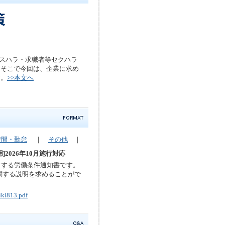
、カスハラ・求職者等セクハラ
。そこで今回は、企業に求め
す。
>>本文へ
時間・勤怠
｜
その他
｜
2026年10月施行対応
付する労働条件通知書です。
に関する説明を求めることがで
iki813.pdf