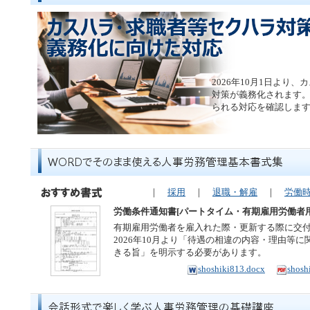
2026年10月1日より
対策が義務化されます
られる対応を確認しま
｜
採用
｜
退職・解雇
｜
労働
労働条件通知書[パートタイム・有期雇用労働者用]
有期雇用労働者を雇入れた際・更新する際に交
2026年10月より「待遇の相違の内容・理由等
きる旨」を明示する必要があります。
shoshiki813.docx
shosh