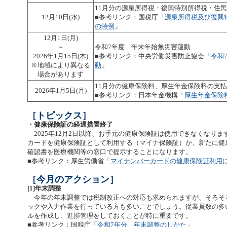
11月分の源泉所得税・復興特別所得税・住
12月10日(水)
■参考リンク：国税庁「
源泉所得税及び復興
の特例
」
12月1日(月)
～
令和7年度 年末年始無災害運動
2026年1月15日(木)
■参考リンク：中央労働災害防止協会「
令和
※地域により異なる
動
」
場合があります
11月分の健康保険料、厚生年金保険料の支払
2026年1月5日(月)
■参考リンク：日本年金機構「
厚生年金保険
［トピックス］
・健康保険証の経過措置終了
2025年12月2日以降、お手元の健康保険証は使用できなくなり
カードを健康保険証として利用する（マイナ保険証）か、新たに健
確認書を医療機関等の窓口で提示することになります。
■参考リンク：厚生労働省「
マイナンバーカードの健康保険証利用
［今月のアクション］
[1]年末調整
今年の年末調整では税制改正への対応も求められますが、そろそ
ックや入力作業を行っている方も多いことでしょう。従業員数の多
ルを作成し、進捗管理をしておくことが特に重要です。
■参考リンク：国税庁「
令和7年分 年末調整のしかた
」