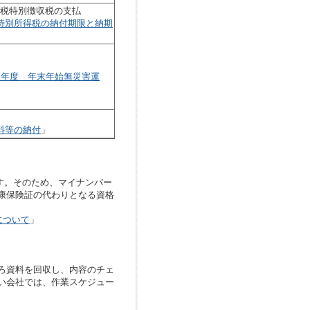
民税特別徴収税の支払
特別所得税の納付期限と納期
7年度 年末年始無災害運
料等の納付
」
ます。そのため、マイナンバー
康保険証の代わりとなる資格
について
」
ろ資料を回収し、内容のチェ
い会社では、作業スケジュー