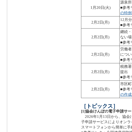
源泉所
1月20日(火)
■参考
の特例
12月
2月2日(月)
■参考
継続・
2月2日(月)
ない場
■参考
労働者
2月2日(月)
につい
■参考
税務署
2月2日(月)
提出
■参考
市区町
2月2日(月)
■参考
の作成
［トピックス］
[1]協会けんぽの電子申請サ
2026年1月13日から、協
子申請サービスによりオンラ
スマートフォンから簡単に手