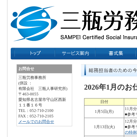
お問合せ
三瓶労務事務所
(併設 ：
2026年1月の
有限会社 三瓶人事研究所)
〒463-0055
愛知県名古屋市守山区西新
日付
１１番１６号
11月
TEL：052-710-2100
1月5日(月)
■参考
FAX：052-710-2105
12月
メールでのお問合せ
1月13日(火)
■参考
の特例